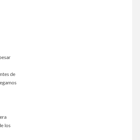
pesar
antes de
tregamos
tera
de los