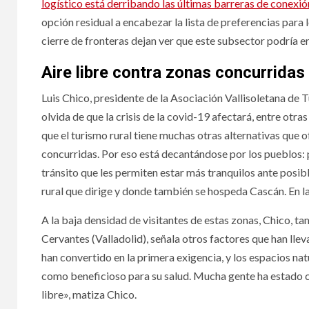
logístico está derribando las últimas barreras de conexi
opción residual a encabezar la lista de preferencias para
cierre de fronteras dejan ver que este subsector podría e
Aire libre contra zonas concurridas
Luis Chico, presidente de la Asociación Vallisoletana de 
olvida de que la crisis de la covid-19 afectará, entre otra
que el turismo rural tiene muchas otras alternativas que of
concurridas. Por eso está decantándose por los pueblos: p
tránsito que les permiten estar más tranquilos ante posib
rural que dirige y donde también se hospeda Cascán. En la
A la baja densidad de visitantes de estas zonas, Chico, 
Cervantes (Valladolid), señala otros factores que han llev
han convertido en la primera exigencia, y los espacios nat
como beneficioso para su salud. Mucha gente ha estado cu
libre», matiza Chico.