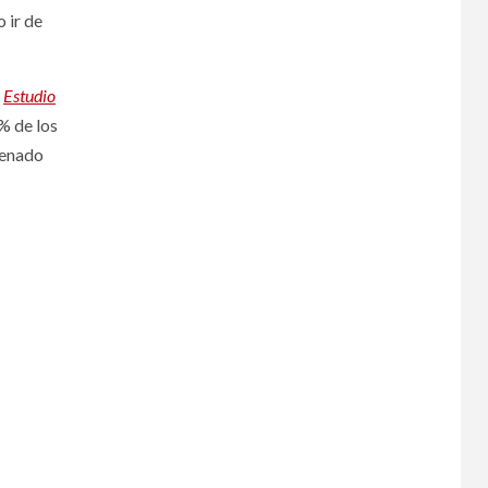
 ir de
l
Estudio
% de los
renado