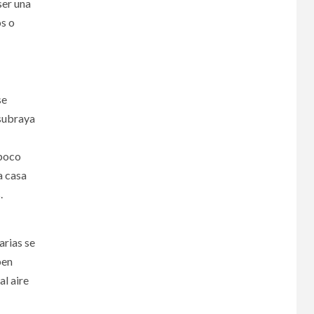
ser una
os o
se
 subraya
 poco
a casa
.
arias se
ben
l aire