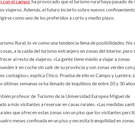
ón con el campo
, ha provocado que el turismo rural haya pasado de 
 los viajeros. Además, el futuro incierto sobre nuevos confinamient
rigirse como uno de los preferidos a corto y medio plazo.
Turismo Rural, lo ve como una tendencia llena de posibilidades. No 
s cosas, a la caída del turismo extranjero en zonas del interior, pero
recer al resto de viajeros. «La gente tiene miedo a viajar a zonas
ueden ir en coche sin salir de su provincia y son zonas verdes con
les contagios», explica Chico. Prueba de ello es Campo y Lumbre, l
s últimas semanas se ha llenado de inquilinos de entre 20 y 30 años
también profesor de Turismo de la Universidad Europea Miguel de
ado a más visitantes a reservar en casas rurales. «Las medidas sanit
urales que ofrecen estas zonas son un plus que los visitantes perci
atro meses confinada en un piso y necesita tranquilidad en zonas a