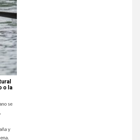
tural
 o la
ano se
,
aña y
pena.