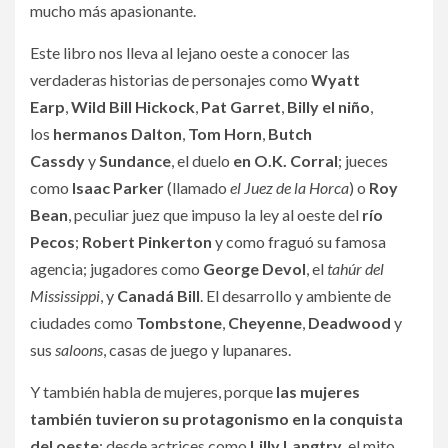
mucho más apasionante.
Este libro nos lleva al lejano oeste a conocer las
verdaderas historias de personajes como
Wyatt
Earp
,
Wild Bill Hickock
,
Pat Garret
,
Billy el niño
,
los
hermanos Dalton
,
Tom Horn
,
Butch
Cassdy
y
Sundance
, el duelo
en O.K. Corral
; jueces
como
Isaac Parker
(llamado
el Juez de la Horca
) o
Roy
Bean
, peculiar juez que impuso la ley al oeste del
río
Pecos
;
Robert Pinkerton
y como fraguó su famosa
agencia; jugadores como
George Devol
, el
tahúr del
Mississippi
, y
Canadá Bill
. El desarrollo y ambiente de
ciudades como
Tombstone
,
Cheyenne
,
Deadwood
y
sus
saloons
, casas de juego y lupanares.
Y también habla de mujeres, porque
las mujeres
también tuvieron su protagonismo en la conquista
del oeste
: desde actrices como
Lilly Langtry
, el mito