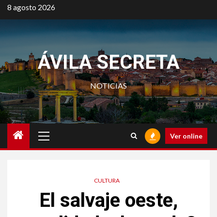
Saltar
8 agosto 2026
al
contenido
ÁVILA SECRETA
NOTICIAS
Menú
Ver online
principal
CULTURA
El salvaje oeste,