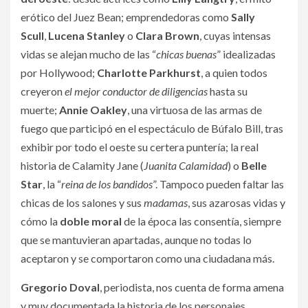
erótico del Juez Bean; emprendedoras como
Sally
Scull
,
Lucena Stanley
o
Clara Brown
, cuyas intensas
vidas se alejan mucho de las “
chicas buenas
” idealizadas
por Hollywood;
Charlotte Parkhurst
, a quien todos
creyeron
el mejor conductor de diligencias
hasta su
muerte;
Annie Oakley
, una virtuosa de las armas de
fuego que participó en el espectáculo de Búfalo Bill, tras
exhibir por todo el oeste su certera puntería; la real
historia de Calamity Jane (
Juanita Calamidad
) o
Belle
Star
, la “
reina de los bandidos
”. Tampoco pueden faltar las
chicas de los salones y sus
madamas
, sus azarosas vidas y
cómo la
doble moral
de la época las consentía, siempre
que se mantuvieran apartadas, aunque no todas lo
aceptaron y se comportaron como una ciudadana más.
Gregorio Doval
, periodista, nos cuenta de forma amena
y muy documentada la historia de los personajes,