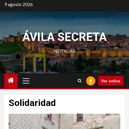
Saltar
9 agosto 2026
al
contenido
ÁVILA SECRETA
NOTICIAS
Menú
Ver online
principal
Solidaridad