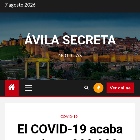
Saltar
7 agosto 2026
al
contenido
ÁVILA SECRETA
NOTICIAS
Menú
Ver online
principal
COVID-19
El COVID-19 acaba