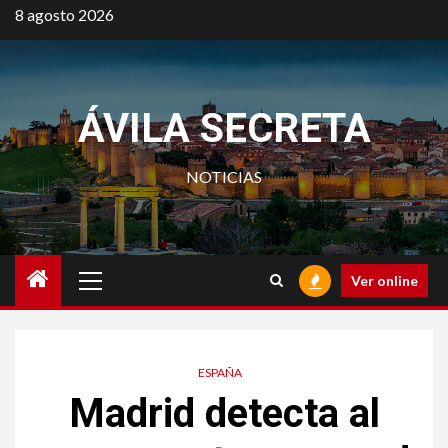
Saltar
8 agosto 2026
al
contenido
ÁVILA SECRETA
NOTICIAS
Menú
Ver online
principal
ESPAÑA
Madrid detecta al