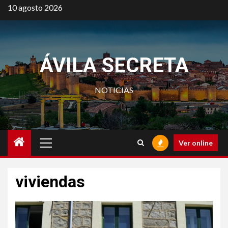
Saltar
10 agosto 2026
al
contenido
ÁVILA SECRETA
NOTICIAS
Menú
Ver online
principal
viviendas