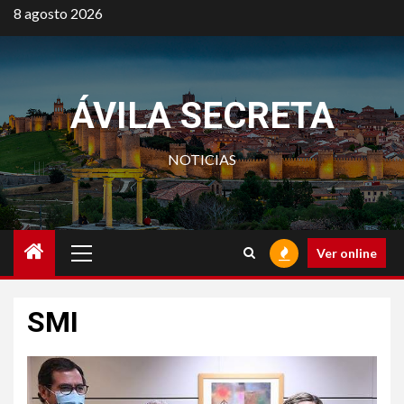
Saltar
8 agosto 2026
al
contenido
ÁVILA SECRETA
NOTICIAS
Menú
Ver online
principal
SMI