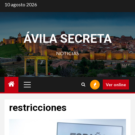
Saltar
10 agosto 2026
al
contenido
ÁVILA SECRETA
NOTICIAS
Menú
Ver online
principal
restricciones